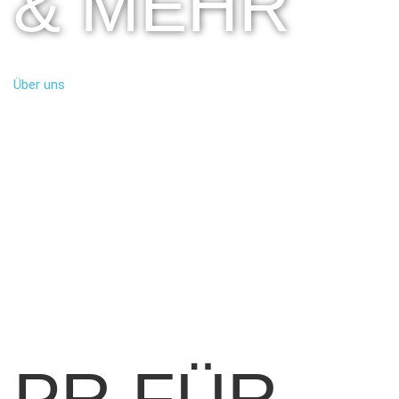
& MEHR
Über uns
PR FÜR